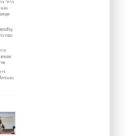
าร “การ
ารและ
อสมุด
(คุณธัญ
งประกอบ
าการ
ย ตลอด
ภาพ
การ
ค์กรและ