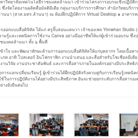
 มหาวิทยาลัยเทคโนโลยีราชมงคลล้านนา เข้าร่วมโครงการอบรมเชิงปฏิบัติก
 ซึ่งจัดโดยงานผลิตสื่อมัลติมีเดีย กลุ่มงานบริการการศึกษา สำนักวิทยบริก
นา (สวส.มทร.ล้านนา) ณ ห้องฝึกปฏิบัติการ Virtual Desktop ๑ อาคารห
การออกแบบสื่อดิจิทัล ได้แก่ ครูจิ๊บสอนแคนวา เจ้าของเพจ Yimwhan Studio 
มรู้และเทคนิคการใช้งาน Canva อย่างมืออาชีพให้แก่ผู้เข้าร่วมอบรม ซึ่
คลล้านนา ทั้ง ๖ พื้นที่
มเข้าใจ และพัฒนาทักษะด้านการออกแบบสื่อดิจิทัลให้แก่บุคลากร โดยเนื้อห
 อาทิ โปสเตอร์ อินโฟกราฟิก งานนำเสนอ และสื่อสำหรับโซเชียลมีเดี
 งานวิจัย งานประชาสัมพันธ์ และการสื่อสารภายในองค์กรอย่างมีประสิทธิ
กเปลี่ยนเรียนรู้ ผู้เข้าร่วมได้ฝึกปฏิบัติจริงควบคู่กับการเรียนรู้เทคนิค
ช้ในการปฏิบัติงานได้อย่างมีประสิทธิภาพ อันจะช่วยยกระดับการสื่อสารอง
างยั่งยืนต่อไป