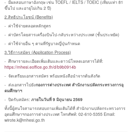
- มีผลสอบภาษาอังกฤษ เช่น TOEFL / IELTS / TOEIC (เทียบเท่า 81
ขึ้นไป และอายุไม่เกิน 2 ปี)
2.สิทธิประโยชน์ (Benefits)
- ค่าใช้จ่ายตลอดหลักสูตร
- ค่าบัตรโดยสารเครื่องบินไป-กลับระหว่างประเทศ (ชั้นประหยัด)
- ค่าใช้จ่ายอื่น ๆ ตามที่รัฐบาลญี่ปุ่นกำหนด
3.วิธีการสมัคร (Application Process)
- ศึกษารายละเอียดเพิ่มเติมและดาวน์โหลดเอกสารได้ที่:
https://mhesi.eoffice.go.th/d/b9b0914b
- จัดเตรียมเอกสารสมัคร พร้อมหนังสือนำจากต้นสังกัด
- ส่งเอกสารไปยัง
กองการต่างประเทศ สำนักงานปลัดกระทรวงการอุ
ดมศึกษาฯ
- ปิดรับสมัคร:
ภายในวันที่ 9 มิถุนายน 2569
ทั้งนี้ผู้สนใจสามารถสอบถามเพิ่มเติมได้ที่ สำนักงานปลัดกระทรวงการ
อุดมศึกษาฯกองการต่างประเทศ โทรศัพท์: 02-610-5355 Email:
wirote.k@mhesi.go.th