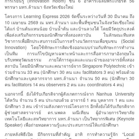
การเรียนรู้ (Innovation Room) ชั้น 6 อาคารเฉลิมพระเกียรติ 56
พรรษา มทร.ล้านนา จังหวัดเชัยงใหม่
โครงการ Learning Express 2026 จัดขึ้นระหว่างวันที่ 30 มีนาคม ถึง
10 เมษายน 2569 ณ มทร.ล้านนา และพื้นที่ชุมชนในจังหวัดเชียงใหม่
ได้แก่ บ้านต้นแหนน้อย บ้านน้ำต้น และบ้านลวงใต้ โดยมีวัตถุประสงค์
เพื่อส่งเสริมกิจกรรมของนักศึกษาทั้งสองสถาบัน ในลักษณะทีมสห
วิชาการเพื่อฝึกประสบการณ์ในการสร้างนวัตกรรมเพื่อชุมชน (Social
Innovation) โดยใช้ทักษะการคิดเชิงออกแบบร่วมกับทักษะการทำงาน
เป็นทีม การแก้ไขปัญหาเฉพาะหน้าและการสื่อสารภาษาอังกฤษใน
บริบทพหุวัฒนธรรม ภายใต้การดูแลและแนะนำของอาจารย์ทั้งสอง
สถาบัน โดยมีนักศึกษาและคณาจารย์จาก Singapore Polytechnic เข้า
ร่วมจำนวน 33 คน (นักศึกษา 30 คน และ facilitators 3 คน) พร้อมด้วย
นักศึกษาและบุคลากรจาก มทร.ล้านนา จำนวน 50 คน (นักศึกษา 30
คน facilitators 14 คน observers 2 คน และ coordinators 4 คน)
นอกจากนี้ ยังได้รับเกียรติจากผู้สังเกตการณ์จาก Nanhua University
ไต้หวัน จำนวน 5 คน ประกอบด้วย อาจารย์ 1 คน บุคลากร 1 คน และ
นักศึกษา 3 คน เข้าร่วมสังเกตการณ์โครงการ อีกทั้งยังได้รับเกียรติจาก
ผู้ช่วยศาสตราจารย์ ดร.นพดล มณีเทียน ผู้อำนวยการวิทยาลัย
เทคโนโลยีและสหวิทยาการ มทร.ล้านนา เป็นวิทยากรพิเศษ (Keynote
Speaker) เพื่อถ่ายทอดความรู้และประสบการณ์ให้แก่นักศึกษา
ภายหลังพิธีเปิด มีกิจกรรมที่สำคัญ อาทิ การทำความรู้จัก “Local