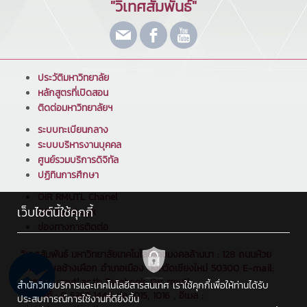
"วิเทศสัมพันธ์"
ประวัติมหาวิทยาลัย
หลักสูตรที่เปิดสอน
ติดต่อมหาวิทยาลัยฯ
ระบบทะเบียนกลาง
ระบบบริหารงานบุคคล
ศูนย์รวมบริการดิจิทัล
ปฏิทินการศึกษา
OIR RMUTL Chanel
เว็บไซต์นี้ใช้คุกกี้
OIR Facebook
ช่องทางการติดต่อ
วิเทศสัมพันธ์ มหาวิทยาลัยเทคโนโลยีราชมงคลล้านนา : 128 ถนนห้วย
แก้ว ตำบลช้างเผือก อำเภอเมือง จังหวัดเชียงใหม่ 50300 E-mail:
oir@edu.rmutl.ac.th Facebook: Oir rmutl
สำนักวิทยบริการและเทคโนโลยีสารสนเทศ เราใช้คุกกี้เพื่อให้ท่านได้รับ
โทรศัพท์ : 0 5392 1444 ต่อ 1015, 1016 , อีเมล :
ประสบการณ์การใช้งานที่ดียิ่งขึ้น