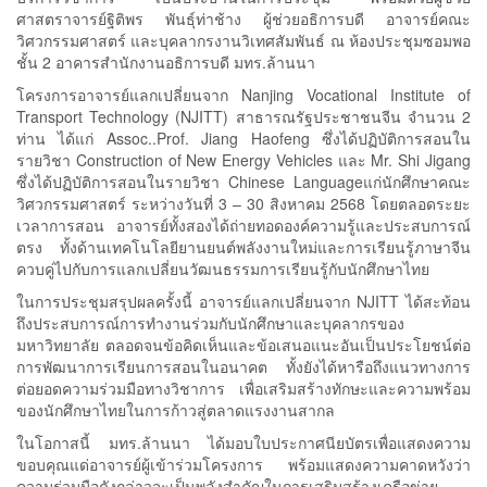
ศาสตราจารย์ฐิติพร พันธุ์ท่าช้าง ผู้ช่วยอธิการบดี อาจารย์คณะ
วิศวกรรมศาสตร์ และบุคลากรงานวิเทศสัมพันธ์ ณ ห้องประชุมซอมพอ
ชั้น 2 อาคารสำนักงานอธิการบดี มทร.ล้านนา
โครงการอาจารย์แลกเปลี่ยนจาก Nanjing Vocational Institute of
Transport Technology (NJITT) สาธารณรัฐประชาชนจีน จำนวน 2
ท่าน ได้แก่ Assoc..Prof. Jiang Haofeng ซึ่งได้ปฏิบัติการสอนใน
รายวิชา Construction of New Energy Vehicles และ Mr. Shi Jigang
ซึ่งได้ปฏิบัติการสอนในรายวิชา Chinese Languageแก่นักศึกษาคณะ
วิศวกรรมศาสตร์ ระหว่างวันที่ 3 – 30 สิงหาคม 2568 โดยตลอดระยะ
เวลาการสอน อาจารย์ทั้งสองได้ถ่ายทอดองค์ความรู้และประสบการณ์
ตรง ทั้งด้านเทคโนโลยียานยนต์พลังงานใหม่และการเรียนรู้ภาษาจีน
ควบคู่ไปกับการแลกเปลี่ยนวัฒนธรรมการเรียนรู้กับนักศึกษาไทย
ในการประชุมสรุปผลครั้งนี้ อาจารย์แลกเปลี่ยนจาก NJITT ได้สะท้อน
ถึงประสบการณ์การทำงานร่วมกับนักศึกษาและบุคลากรของ
มหาวิทยาลัย ตลอดจนข้อคิดเห็นและข้อเสนอแนะอันเป็นประโยชน์ต่อ
การพัฒนาการเรียนการสอนในอนาคต ทั้งยังได้หารือถึงแนวทางการ
ต่อยอดความร่วมมือทางวิชาการ เพื่อเสริมสร้างทักษะและความพร้อม
ของนักศึกษาไทยในการก้าวสู่ตลาดแรงงานสากล
ในโอกาสนี้ มทร.ล้านนา ได้มอบใบประกาศนียบัตรเพื่อแสดงความ
ขอบคุณแด่อาจารย์ผู้เข้าร่วมโครงการ พร้อมแสดงความคาดหวังว่า
ความร่วมมือดังกล่าวจะเป็นพลังสำคัญในการเสริมสร้างเครือข่าย