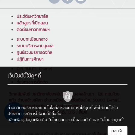
ประวัติมหาวิทยาลัย
หลักสูตรที่เปิดสอน
ติดต่อมหาวิทยาลัยฯ
ระบบทะเบียนกลาง
ระบบบริหารงานบุคคล
ศูนย์รวมบริการดิจิทัล
ปฏิทินการศึกษา
OIR RMUTL Chanel
เว็บไซต์นี้ใช้คุกกี้
OIR Facebook
ช่องทางการติดต่อ
วิเทศสัมพันธ์ มหาวิทยาลัยเทคโนโลยีราชมงคลล้านนา : 128 ถนนห้วย
แก้ว ตำบลช้างเผือก อำเภอเมือง จังหวัดเชียงใหม่ 50300 E-mail:
oir@edu.rmutl.ac.th Facebook: Oir rmutl
สำนักวิทยบริการและเทคโนโลยีสารสนเทศ เราใช้คุกกี้เพื่อให้ท่านได้รับ
โทรศัพท์ : 0 5392 1444 ต่อ 1015, 1016 , อีเมล :
ประสบการณ์การใช้งานที่ดียิ่งขึ้น
oir@edu.rmutl.ac.th
คลิกเพื่อดูข้อมูลเพิ่มเติม
"นโยบายความเป็นส่วนตัว"
และ
"นโยบายคุกกี้"
ยอมรับ
ออกแบบและพัฒนาโดย
สำนักวิทยบริการและเทคโนโลยีสารสนเทศ